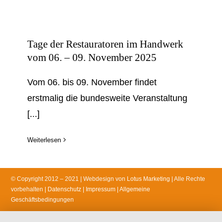
Fahrzeugsattlerei
Portrait
Tage der Restauratoren im Handwerk
vom 06. – 09. November 2025
Kontakt
Vom 06. bis 09. November findet
erstmalig die bundesweite Veranstaltung
AGB
[...]
Weiterlesen
© Copyright 2012 – 2021 | Webdesign von
Lotus Marketing
| Alle Rechte
vorbehalten
|
Datenschutz
|
Impressum
|
Allgemeine
Geschäftsbedingungen