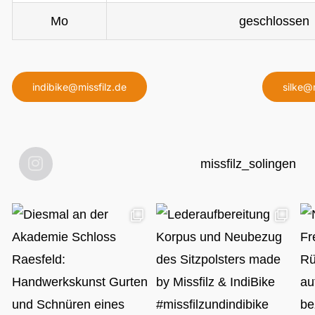
Mo
geschlossen
indibike@missfilz.de
silke@
missfilz_solingen