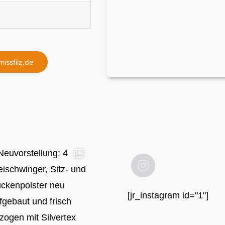
missfilz.de
[jr_instagram id="1"]