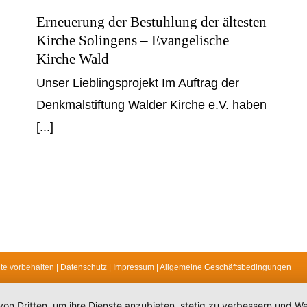
Erneuerung der Bestuhlung der ältesten
Kirche Solingens – Evangelische
Kirche Wald
Unser Lieblingsprojekt Im Auftrag der
Denkmalstiftung Walder Kirche e.V. haben
[...]
hte vorbehalten
|
Datenschutz
|
Impressum
|
Allgemeine Geschäftsbedingungen
von Dritten, um ihre Dienste anzubieten, stetig zu verbessern und