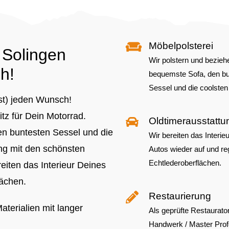
Möbelpolsterei
 Solingen
Wir polstern und bezieh
h!
bequemste Sofa, den bu
Sessel und die coolsten
ast) jeden Wunsch!
tz für Dein Motorrad.
Oldtimerausstattu
en buntesten Sessel und die
Wir bereiten das Interie
ng mit den schönsten
Autos wieder auf und re
Echtlederoberflächen.
eiten das Interieur Deines
lächen.
Restaurierung
aterialien mit langer
Als geprüfte Restaurator
Handwerk / Master Prof